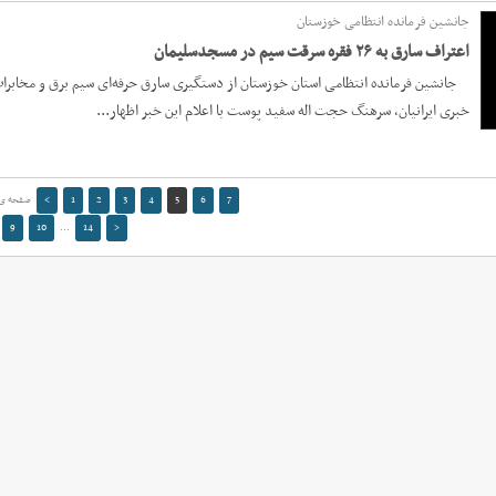
جانشین فرمانده انتظامی خوزستان
اعتراف سارق به ۲۶ فقره سرقت سیم در مسجدسلیمان
خبری ایرانیان، سرهنگ حجت اله سفید پوست با اعلام این خبر اظهار...
7
6
5
4
3
2
1
>
صفحه ی 5 از 4
9
10
...
14
<