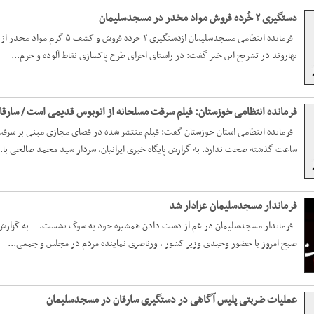
دستگیری ۲ خُرده فروش مواد مخدر در مسجدسلیمان
فرمانده انتظامی مسجدسلیمان ازد
بهاروند در تشریح این خبر گفت: در راستای اجرای طرح پاکسازی نقاط آلوده و جرم...
فرمانده انتظامی خوزستان: فیلم سرقت مسلحانه از اتوبوس قدیمی است / سارق
ساعت گذشته صحت ندارد. به گزارش پایگاه خبری ایرانیان، سردار سید محمد صالحی با..
فرماندار مسجدسلیمان عزادار شد
فرماندار مسجدسلیمان در غم از دست دادن همشیره خود به سوگ نشست. به گزارش پا
صبح امروز با حضور وحیدی وزیر کشور ، ورناصری نماینده مردم در مجلس و جمعی...
عملیات ضربتی پلیس آگاهی در دستگیری سارقان در مسجدسلیمان