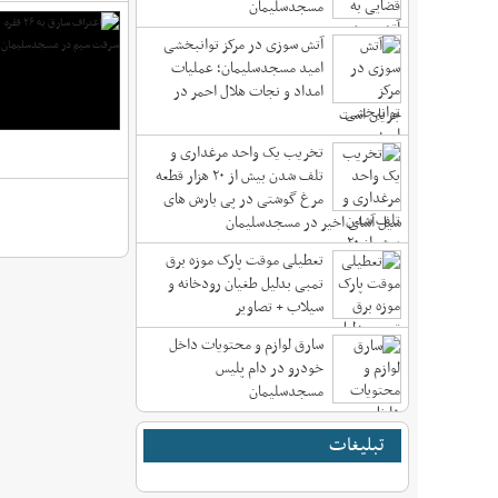
مسجدسلیمان
آتش سوزی در مرکز توانبخشی
امید مسجدسلیمان؛ عملیات
امداد و نجات هلال احمر در
جریان است
تخریب یک واحد مرغداری و
تلف شدن بیش از ۲۰ هزار قطعه
مرغ گوشتی در پی بارش های
سیل آسای اخیر در مسجدسلیمان
تعطیلی موقت پارک موزه برق
تمبی بدلیل طغیان رودخانه و
سیلاب + تصاویر
سارق لوازم و محتویات داخل
خودرو در دام پلیس
مسجدسليمان
تبلیغات