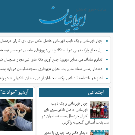
چهار قهرمانی و یک نایب قهرمانی حاصل تلاش موی تای کاران خردسال
پل معلق پارک تمبی در ایستگاه پایانی؛ پروژه‌ای شاخص در مسیر توس
تداوم ساماندهی معابر شهری؛ جمع آوری دکه های غیر مجاز همچنان د
هشدار رسمی ستاد مدیریت بحران شهرداری مسجدسلیمان درباره پیامدها
آغاز عملیات آسفالت لاین برگشت خیابان آزادی میدان بانکملی تا دو 
اجتماعی
آرشیو "حوادث" 
چهار قهرمانی و یک نایب
قهرمانی حاصل تلاش موی تای
کاران خردسال مسجدسلیمان در
مسابقات اُستانی گنجینه زاگرس
دیدار دکتر رضا جباری با مدیر